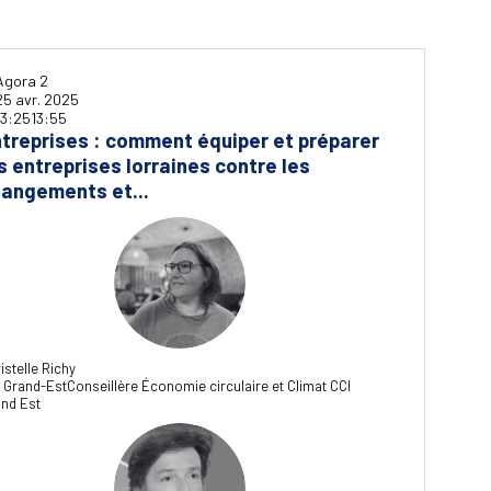
Agora 2
25 avr. 2025
13:25
13:55
treprises : comment équiper et préparer
s entreprises lorraines contre les
angements et...
CR
istelle
Richy
 Grand-Est
Conseillère Économie circulaire et Climat CCI
nd Est
MM