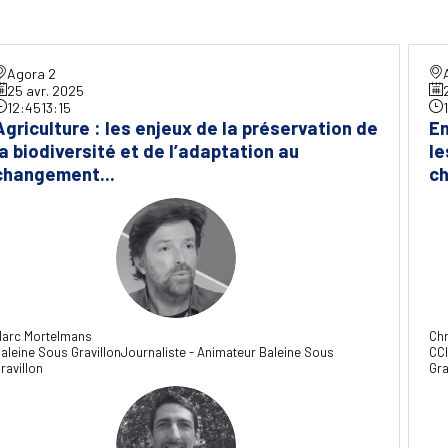
Agora 2
25 avr. 2025
12:45
13:15
Agriculture : les enjeux de la préservation de
En
la biodiversité et de l’adaptation au
le
changement...
ch
MM
arc
Mortelmans
Chr
aleine Sous Gravillon
Journaliste - Animateur Baleine Sous
CCI
ravillon
Gra
BG