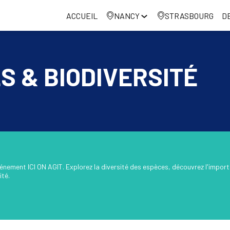
ACCUEIL
NANCY
STRASBOURG
D
S & BIODIVERSITÉ
nement ICI ON AGIT. Explorez la diversité des espèces, découvrez l'importa
ité.