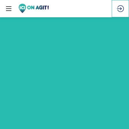
La
robustesse
du
vivant
:
une
inspiration