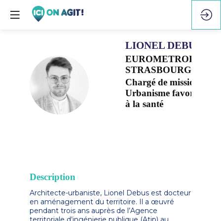
LIONEL
DEBUS
EUROMETROPOLE
STRASBOURG
LD
Chargé de mission
Urbanisme favorable
à la santé
Description
Architecte-urbaniste, Lionel Debus est docteur
en aménagement du territoire. Il a œuvré
pendant trois ans auprès de l’Agence
territoriale d’ingénierie publique (Atip) au