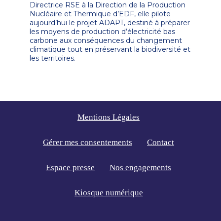
Directrice RSE à la Direction de la Production
Nucléaire et Thermique d’EDF, elle pilote
aujourd’hui le projet ADAPT, destiné à préparer
les moyens de production d’électricité bas
carbone aux conséquences du changement
climatique tout en préservant la biodiversité et
les territoires.
Mentions Légales
Gérer mes consentements
Contact
Espace presse
Nos engagements
Kiosque numérique