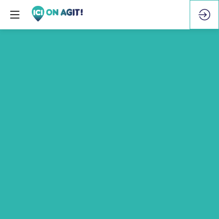
Interview
-
Cyrielle
Hariel
18
juin
2026
—
15:42
-
15:49