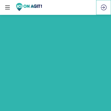
Interview
-
Catherine
Trautmann
17
juin
2026
—
10:36
-
10:43