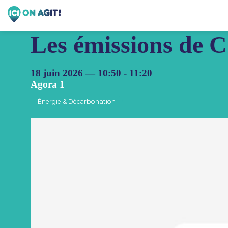
Les émissions de 
18 juin 2026
—
10:50
-
11:20
Agora 1
Énergie & Décarbonation