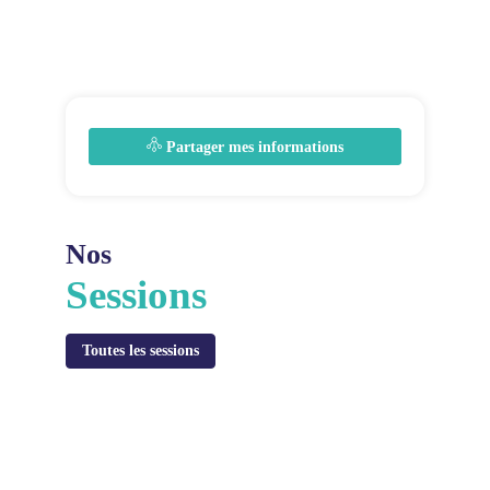
Partager mes informations
Nos
Sessions
L
-
Toutes les sessions
j
1