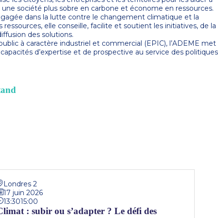
s une société plus sobre en carbone et économe en ressources.
agée dans la lutte contre le changement climatique et la
essources, elle conseille, facilite et soutient les initiatives, de la
iffusion des solutions.
ublic à caractère industriel et commercial (EPIC), l’ADEME met
apacités d’expertise et de prospective au service des politiques
tand
Londres 2
17 juin 2026
13:30
15:00
Climat : subir ou s’adapter ? Le défi des