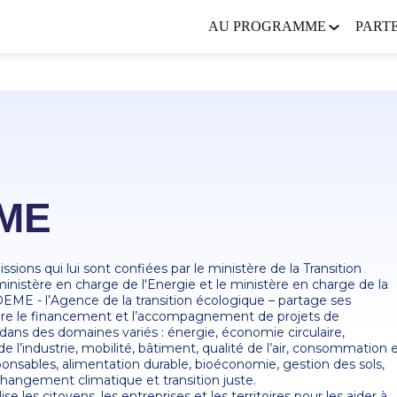
AU PROGRAMME
PART
ME
sions qui lui sont confiées par le ministère de la Transition
ministère en charge de l'Energie et le ministère en charge de la
EME - l’Agence de la transition écologique – partage ses
sure le financement et l’accompagnement de projets de
dans des domaines variés : énergie, économie circulaire,
e l’industrie, mobilité, bâtiment, qualité de l’air, consommation 
onsables, alimentation durable, bioéconomie, gestion des sols,
hangement climatique et transition juste.
 les citoyens, les entreprises et les territoires pour les aider à