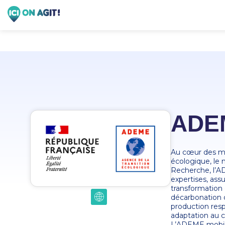
ADE
Au cœur des mis
écologique, le 
Recherche, l’AD
expertises, as
transformation 
décarbonation d
production resp
adaptation au c
L’ADEME mobilise