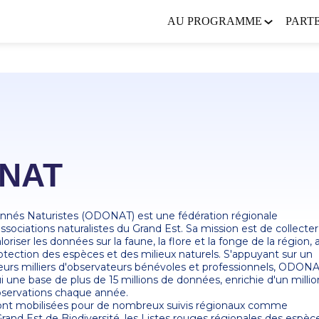
AU PROGRAMME
PART
NAT
onnés Naturistes (ODONAT) est une fédération régionale
ssociations naturalistes du Grand Est. Sa mission est de collecter
aloriser les données sur la faune, la flore et la fonge de la région, 
rotection des espèces et des milieux naturels. S'appuyant sur un
eurs milliers d'observateurs bénévoles et professionnels, ODON
i une base de plus de 15 millions de données, enrichie d'un millio
bservations chaque année.
nt mobilisées pour de nombreux suivis régionaux comme
Grand Est de Biodiversité, les Listes rouges régionales des espèc