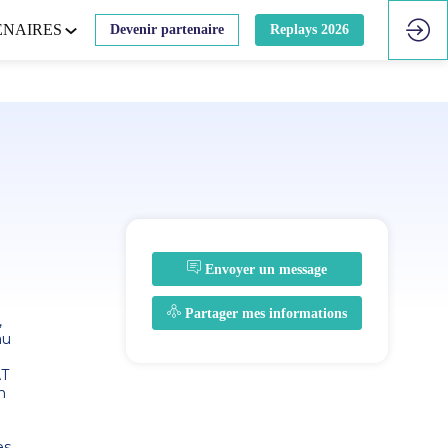
ENAIRES
Devenir partenaire
Replays 2026
Envoyer un message
Partager mes informations
,
au
AT
n
es