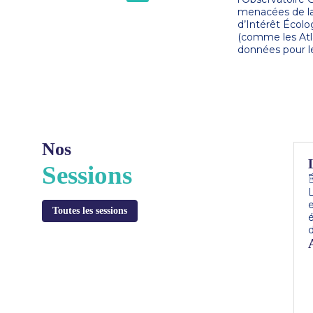
menacées de la 
d’Intérêt Écolo
(comme les Atl
Nos
Sessions
L
Toutes les sessions
é
d