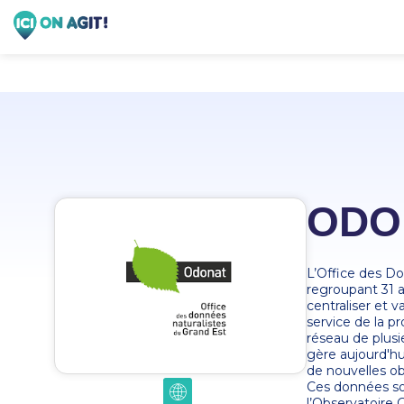
ODO
L’Office des D
regroupant 31 a
centraliser et v
service de la p
réseau de plusi
gère aujourd'hu
de nouvelles o
Ces données so
l’Observatoire 