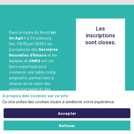
Les
Dans le cadre du forum
Ici
inscriptions
On Agit !
à Strasbourg
sont closes.
(les 17&18 juin 2026), les
journalistes des
Dernières
Nouvelles d'Alsace
et les
équipes du
CNRS
ont uni
leurs expertises pour
concevoir une table ronde
exigeante, permettant à
chacun de se saisir des
enjeux partagés et d’en
avoir une compréhension
A propos des cookies sur ce site
approfondie :
Ce site utilise des cookies visant à améliorer votre expérience.
Agir en conscience :
Accepter
déployer l'Intelligence
Artificielle générative
Refuser
sans renier ses