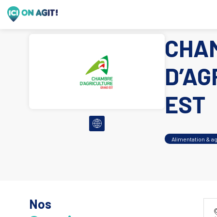
CHA
D’AG
EST
Alimentation & ag
Nos