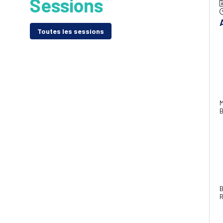
Sessions
Toutes les sessions
M
B
B
R