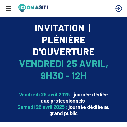
INVITATION |
PL
ÉNI
ÈRE
D'OUVERTURE
VENDREDI 25 AVRIL,
9H30 - 12H
Vendredi 25 avril 2025 :
journée dédiée
aux professionnels
Samedi 26 avril 2025 :
journée dédiée au
grand public