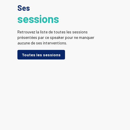
Ses
sessions
Retrouvez la liste de toutes les sessions
présentées par ce speaker pour ne manquer
aucune de ses interventions.
Toutes les sessions
J
U
M
P
c