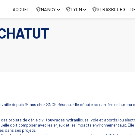
ACCUEIL
NANCY
LYON
STRASBOURG
D
CHATUT
aille depuis 15 ans chez SNCF Réseau. Elle débute sa carrière en bureau d’é
.
des projets de génie civil (ouvrages hydrauliques, voie et abords) ou électr
u’elle doit composer avec les enjeux et les impacts environnementaux. Elle 
ées dans ses projets.