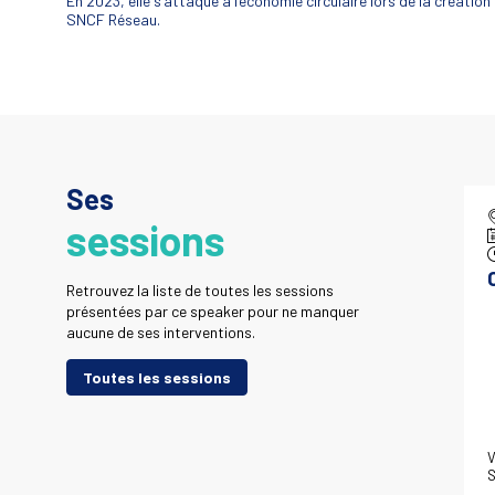
En 2023, elle s’attaque à l’économie circulaire lors de la créati
SNCF Réseau.
Ses
sessions
Retrouvez la liste de toutes les sessions
présentées par ce speaker pour ne manquer
aucune de ses interventions.
Toutes les sessions
V
S