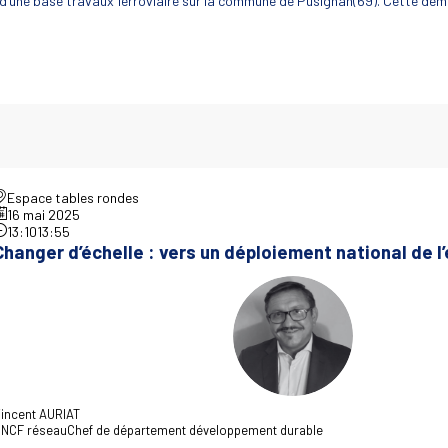
on d’une base travaux ferroviaire sur la commune de Pusignan(69). Cette déma
Espace tables rondes
16 mai 2025
13:10
13:55
Changer d’échelle : vers un déploiement national de l
VA
incent
AURIAT
NCF réseau
Chef de département développement durable