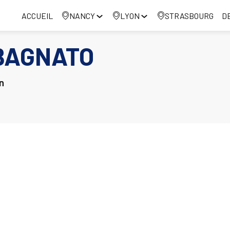
ACCUEIL
NANCY
LYON
STRASBOURG
D
BAGNATO
n