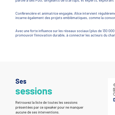
parole à des PDG, dirigeants de startups, et experts, explorant
Conférencière et animatrice engagée, Alice intervient régulièreme
incarne également des projets emblématiques, comme la consom
Avec une forte influence sur les réseaux sociaux (plus de 130 00
promouvoir l’innovation durable, à connecter les acteurs du ch
Ses
sessions
Retrouvez la liste de toutes les sessions
présentées par ce speaker pour ne manquer
aucune de ses interventions.