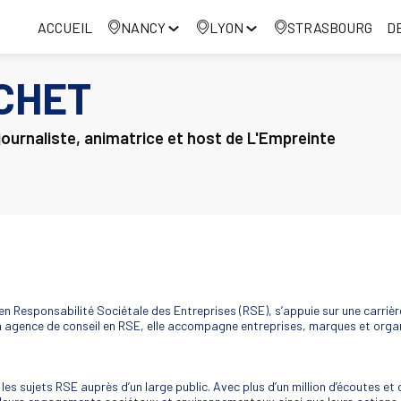
ACCUEIL
NANCY
LYON
STRASBOURG
D
CHET
journaliste, animatrice et host de L'Empreinte
en Responsabilité Sociétale des Entreprises (RSE), s’appuie sur une carrièr
n agence de conseil en RSE, elle accompagne entreprises, marques et organ
es sujets RSE auprès d’un large public. Avec plus d’un million d’écoutes e