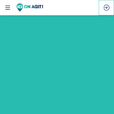
[AGORA]
La
redirection
écologique,
c'est
quoi
?