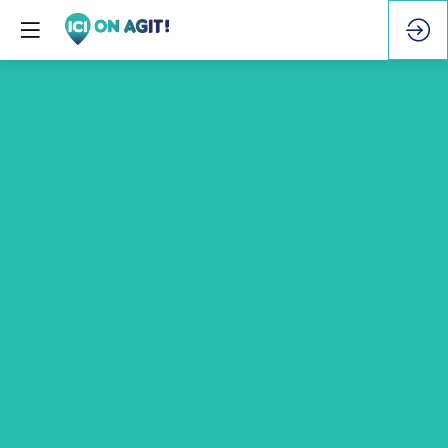
Goûter
pour
les
enfants
avec
Epât’moi
17