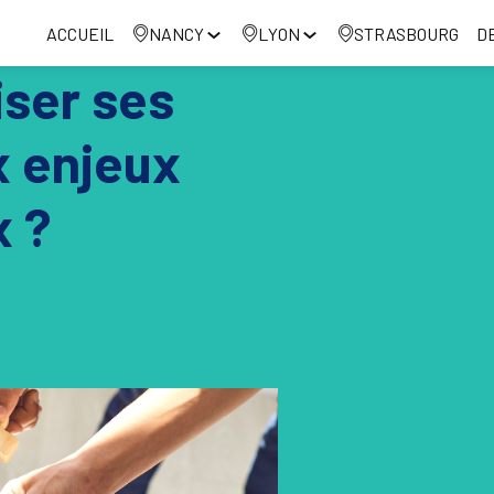
ACCUEIL
NANCY
LYON
STRASBOURG
D
ser ses
x enjeux
 ?