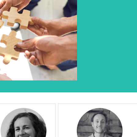
LB
CD