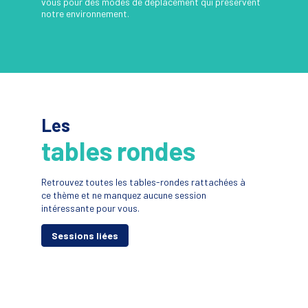
vous pour des modes de déplacement qui préservent
notre environnement.
Les
tables rondes
t
r
Retrouvez toutes les tables-rondes rattachées à
ce thème et ne manquez aucune session
1
intéressante pour vous.
Sessions liées