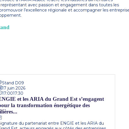
es représentant avec passion et engagement dans toutes les
promouvoir l’excellence régionale et accompagner les entrepris
loppement.
tand
Stand D09
17 juin 2026
17:00
17:30
ENGIE et les ARIA du Grand Est s’engagent
pour la transformation énergétique des
ilières...
Signature du partenariat entre ENGIE et les ARIA du
Grand Est, acteurs engagés aux côtés des entreprises