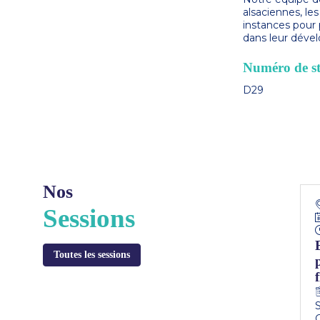
alsaciennes, l
instances pour 
dans leur déve
Numéro de s
D29
Nos
Sessions
Toutes les sessions
f