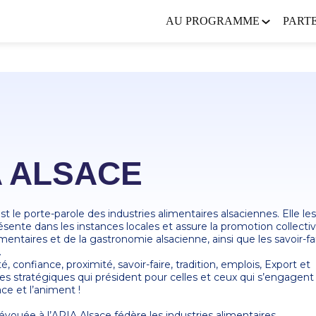
AU PROGRAMME
PART
A ALSACE
t le porte-parole des industries alimentaires alsaciennes. Elle les
résente dans les instances locales et assure la promotion collecti
mentaires et de la gastronomie alsacienne, ainsi que les savoir-fa
.
é, confiance, proximité, savoir-faire, tradition, emplois, Export et
es stratégiques qui président pour celles et ceux qui s’engagent
ce et l’animent !
vouée à l’ARIA Alsace fédère les industries alimentaires