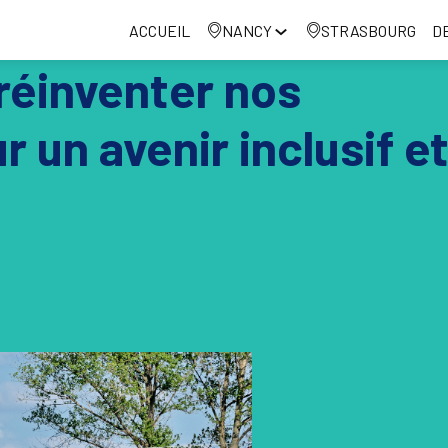
ACCUEIL
NANCY
STRASBOURG
D
 réinventer nos
un avenir inclusif e